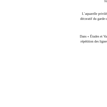
fo
L’aquarelle privil
décoratif du garde-
Dans « Études et Var
répétition des lign