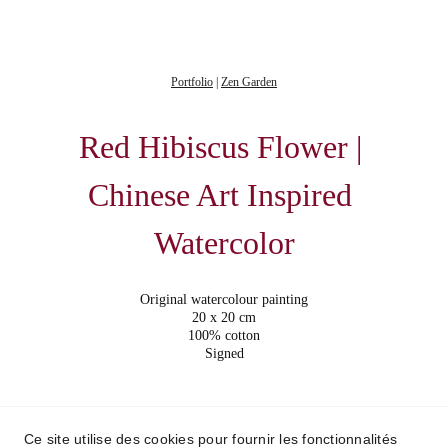
Portfolio
|
Zen Garden
Red Hibiscus Flower | 
Chinese Art Inspired 
Watercolor
Original watercolour painting
20 x 20 cm
100% cotton
Signed
© 2015 Weronika Kacperski. All rights reserved.
Ce site utilise des cookies pour fournir les fonctionnalités